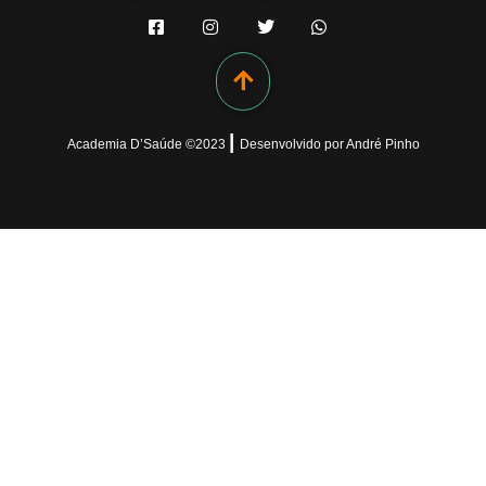
|
Academia D’Saúde ©
2023
Desenvolvido
por
André Pinho