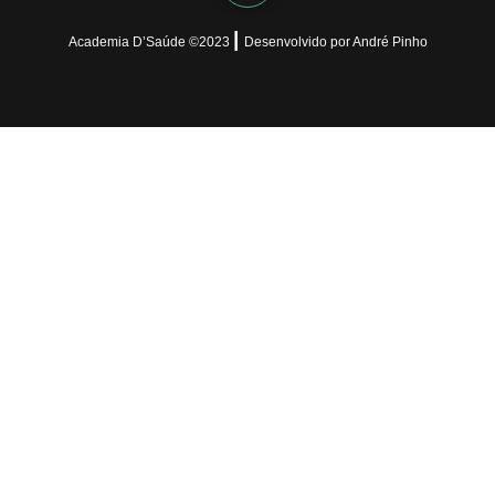
|
Academia D’Saúde ©
2023
Desenvolvido
por
André Pinho