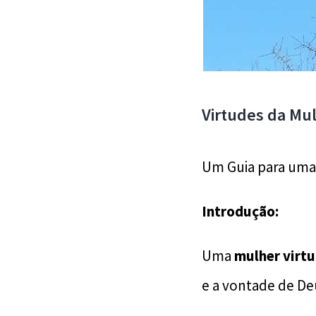
Virtudes da Mu
Um Guia para uma 
Introdução:
Uma
mulher virt
e a vontade de De