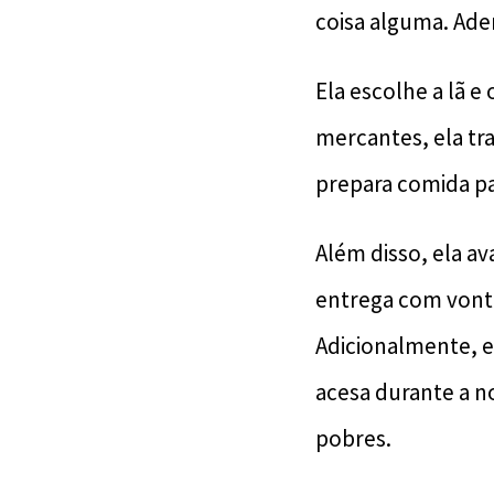
coisa alguma. Adem
Ela escolhe a lã e
mercantes, ela tra
prepara comida par
Além disso, ela a
entrega com vonta
Adicionalmente, e
acesa durante a no
pobres.