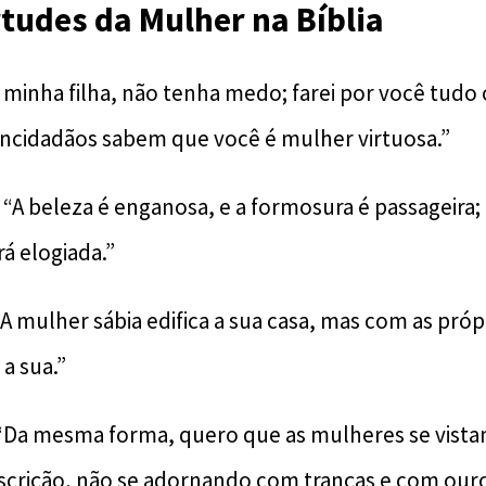
rtudes da Mulher na Bíblia
, minha filha, não tenha medo; farei por você tudo
ncidadãos sabem que você é mulher virtuosa.”
: “A beleza é enganosa, e a formosura é passageira
á elogiada.”
 “A mulher sábia edifica a sua casa, mas com as pró
a sua.”
 “Da mesma forma, quero que as mulheres se vis
iscrição, não se adornando com tranças e com ou