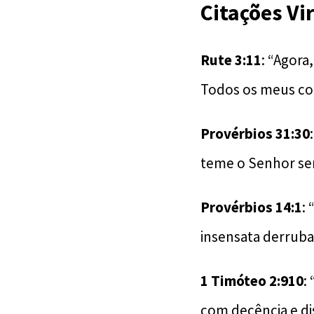
Citações Vi
Rute 3:11
: “Agora
Todos os meus co
Provérbios 31:30
teme o Senhor ser
Provérbios 14:1
:
insensata derruba 
1 Timóteo
2:910
:
com decência e d