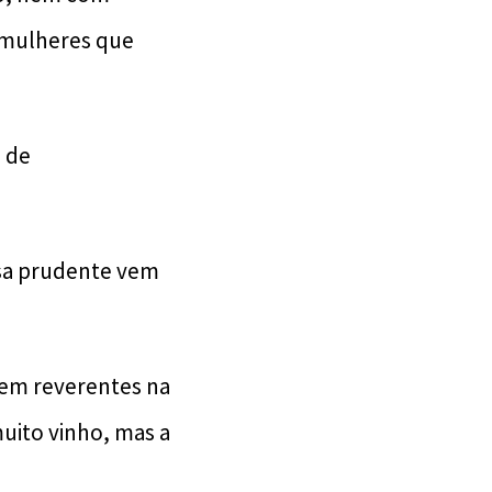
 mulheres que
a de
osa prudente vem
rem reverentes na
muito vinho, mas a