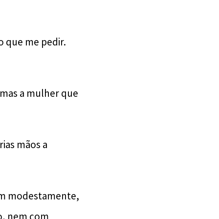
 o que me pedir.
; mas a mulher que
prias mãos a
tam modestamente,
ro, nem com