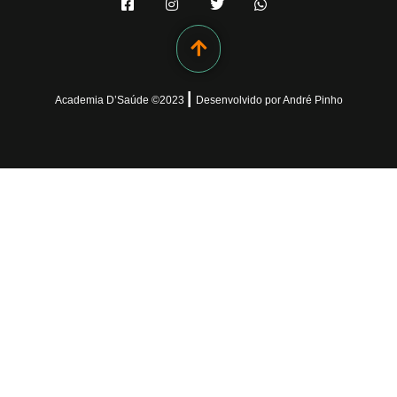
|
Academia D’Saúde ©
2023
Desenvolvido
por
André Pinho