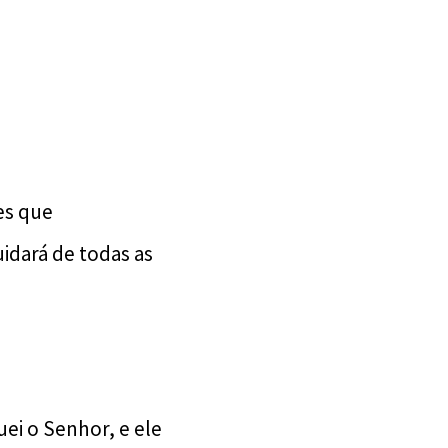
es que
idará de todas as
ei o Senhor, e ele