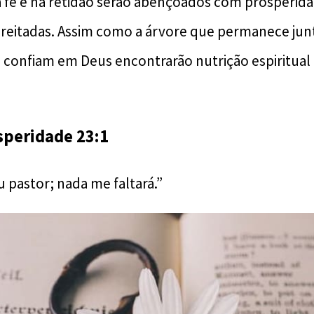
 fé e na retidão serão abençoados com prosperid
reitadas. Assim como a árvore que permanece junt
 confiam em Deus encontrarão nutrição espiritual
speridade 23:1
 pastor; nada me faltará.”