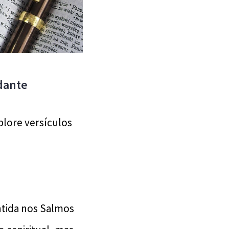
dante
plore versículos
ontida nos Salmos