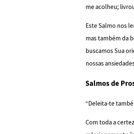
me acolheu; livr
Este Salmo nos l
mas também da bê
buscamos Sua orie
nossas ansiedade
Salmos de Pro
“Deleita-te també
Com toda a certez