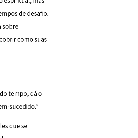
 espiritual, mas
empos de desafio.
m sobre
scobrir como suas
ido tempo, dá o
bem-sucedido.”
les que se