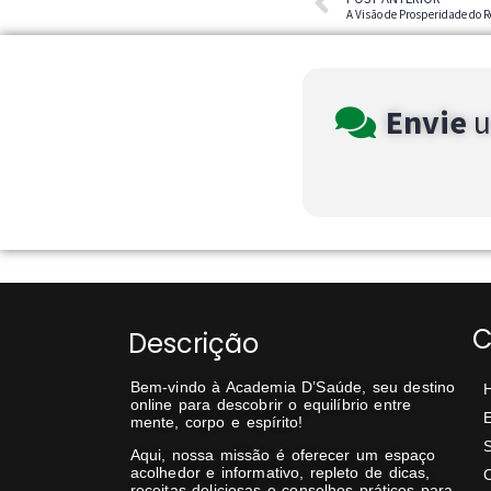
A Visão de Prosperidade do 
Envie
C
Descrição
Bem-vindo à Academia D’Saúde, seu destino
online para descobrir o equilíbrio entre
E
mente, corpo e espírito!
Aqui, nossa missão é oferecer um espaço
acolhedor e informativo, repleto de dicas,
C
receitas deliciosas e conselhos práticos para