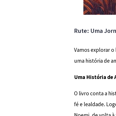
Rute: Uma Jor
Vamos explorar o b
uma história de am
Uma História de
O livro conta a h
fé e lealdade. Lo
Noemi, de volta à 