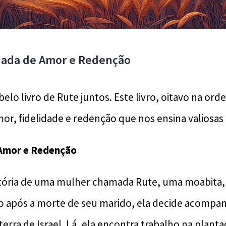
nada de Amor e Redenção
elo livro de Rute juntos. Este livro, oitavo na orde
or, fidelidade e redenção que nos ensina valiosas l
 Amor e Redenção
istória de uma mulher chamada Rute, uma moabita, 
go após a morte de seu marido, ela decide acompan
terra de Israel. Lá, ela encontra trabalho na plan