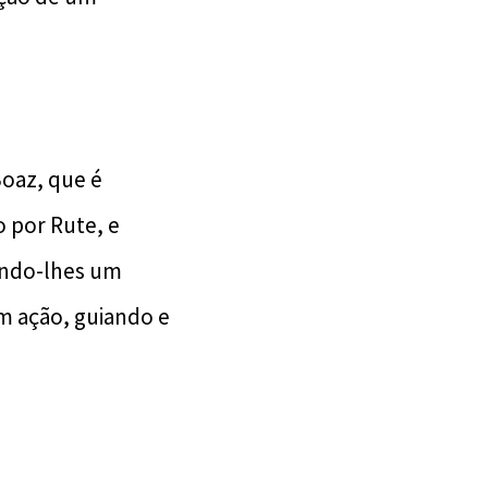
Boaz, que é
 por Rute, e
indo-lhes um
m ação, guiando e