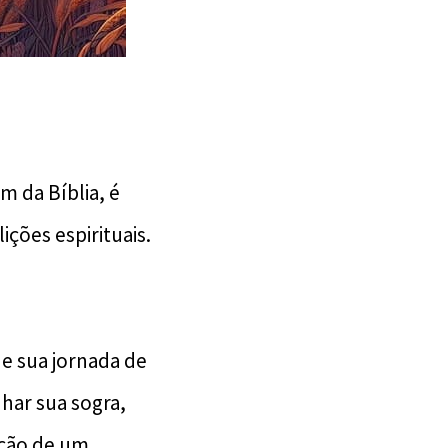
m da Bíblia, é
ições espirituais.
e sua jornada de
har sua sogra,
tação de um