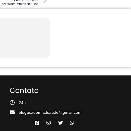
azer o bife Perfeito em Casa
Contato
24h
blogacademiadsaude@gmail.com