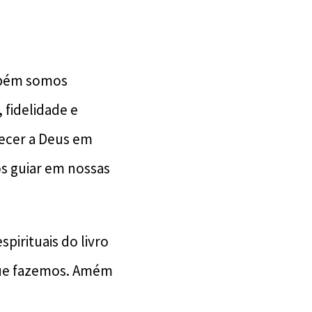
mbém somos
 fidelidade e
ecer a Deus em
os guiar em nossas
pirituais do livro
 que fazemos. Amém