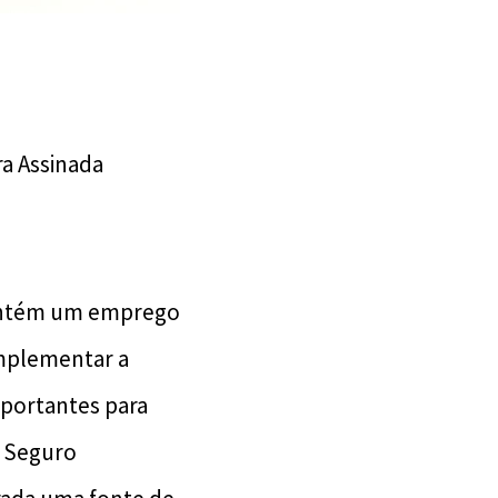
ra Assinada
antém um emprego
omplementar a
mportantes para
o Seguro