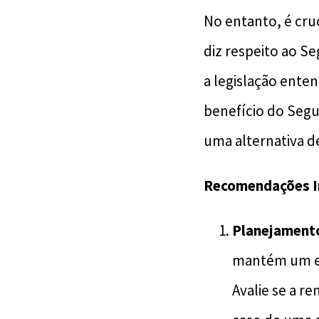
No entanto, é cru
diz respeito ao S
a legislação ente
benefício do Segu
uma alternativa d
Recomendações I
Planejamento
mantém um em
Avalie se a r