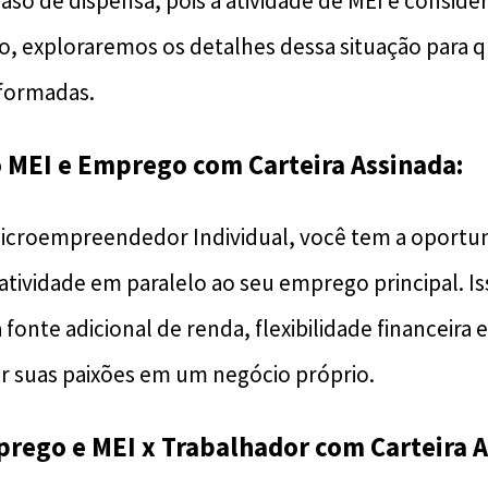
o de dispensa, pois a atividade de MEI é conside
go, exploraremos os detalhes dessa situação para 
nformadas.
 MEI e Emprego com Carteira Assinada:
Microempreendedor Individual, você tem a oportu
tividade em paralelo ao seu emprego principal. I
onte adicional de renda, flexibilidade financeira
r suas paixões em um negócio próprio.
rego e MEI x Trabalhador com Carteira 