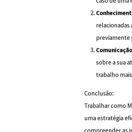
caso de uma 
Conhecimento
relacionadas
previamente p
Comunicação
sobre a sua a
trabalho mais
Conclusão:
Trabalhar como M
uma estratégia ef
compreender as im