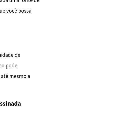
rada uma fonte de
que você possa
nidade de
sso pode
 e até mesmo a
Assinada