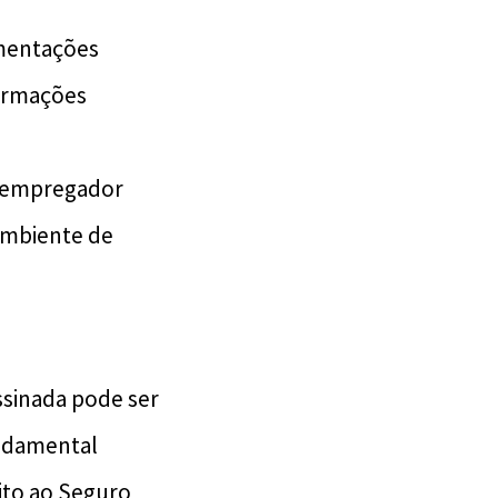
amentações
formações
 empregador
 ambiente de
sinada pode ser
undamental
ito ao Seguro