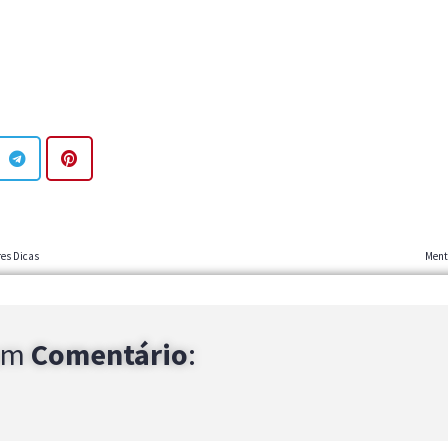
res Dicas
Ment
um
Comentário
: