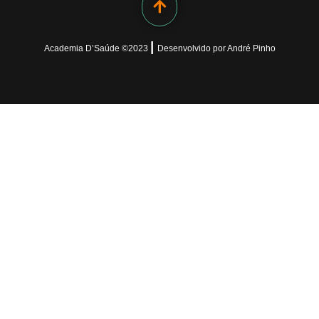
|
Academia D’Saúde ©
2023
Desenvolvido
por
André Pinho