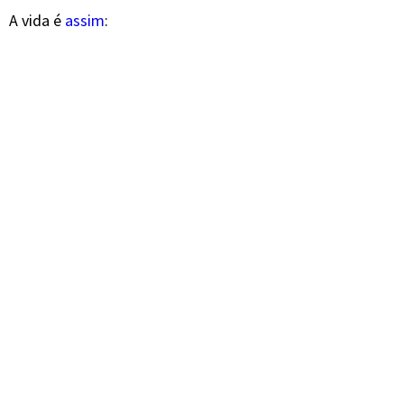
A vida é
assim
: