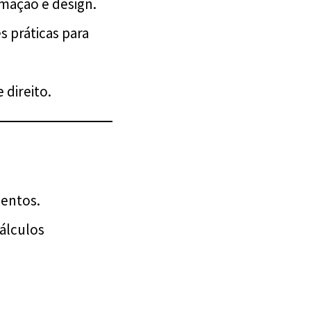
mação e design.
 práticas para
 direito.
mentos.
álculos