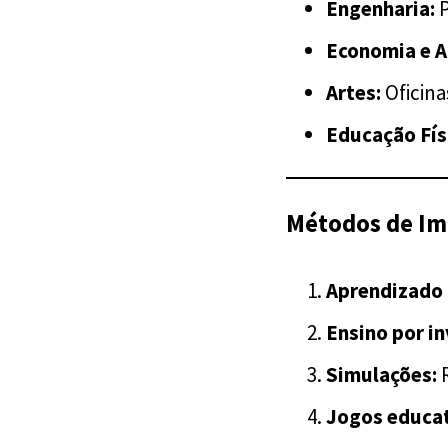
Engenharia:
P
Economia e A
Artes:
Oficina
Educação Fís
Métodos de I
Aprendizado 
Ensino por i
Simulações:
R
Jogos educat