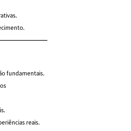
ativas.
ecimento.
são fundamentais.
ços
s.
riências reais.