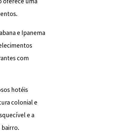
ro oferece uma
mentos.
acabana e Ipanema
belecimentos
urantes com
osos hotéis
ura colonial e
squecível e a
 bairro.