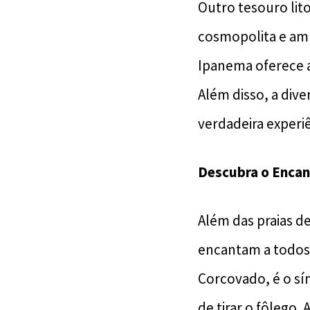
Outro tesouro lit
cosmopolita e ambi
Ipanema oferece a
Além disso, a div
verdadeira experiê
Descubra o Encan
Além das praias d
encantam a todos o
Corcovado, é o sí
de tirar o fôlego