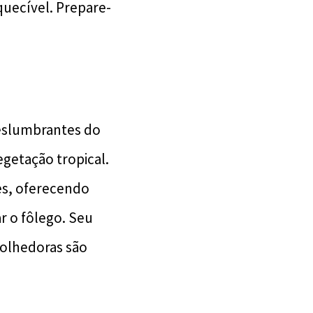
uecível. Prepare-
deslumbrantes do
getação tropical.
es, oferecendo
r o fôlego. Seu
colhedoras são