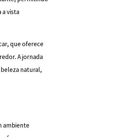
a vista
car, que oferece
redor. A jornada
 beleza natural,
um ambiente