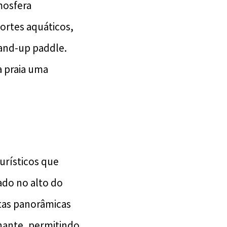
mosfera
portes aquáticos,
tand-up paddle.
a praia uma
urísticos que
ado no alto do
tas panorâmicas
onante, permitindo