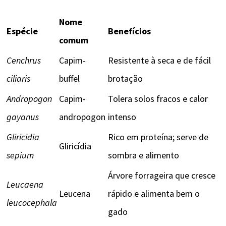
Nome
Espécie
Benefícios
comum
Cenchrus
Capim-
Resistente à seca e de fácil
ciliaris
buffel
brotação
Andropogon
Capim-
Tolera solos fracos e calor
gayanus
andropogon
intenso
Gliricidia
Rico em proteína; serve de
Gliricídia
sepium
sombra e alimento
Árvore forrageira que cresce
Leucaena
Leucena
rápido e alimenta bem o
leucocephala
gado