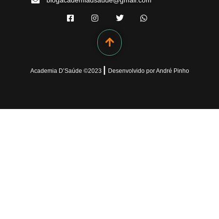
blogacademiadsaude@gmail.com
|
Academia D’Saúde ©
2023
Desenvolvido
por
André Pinho