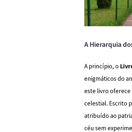
A Hierarquia d
A princípio, o
Livr
enigmáticos do an
este livro oferec
celestial. Escrito 
atribuído ao patr
céu sem experime