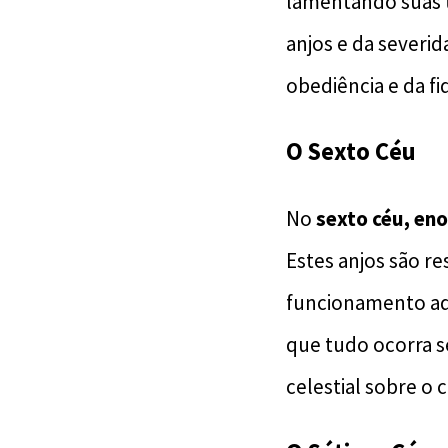
lamentando suas 
anjos e da severid
obediência e da fi
O Sexto Céu
No
sexto céu, en
Estes anjos são r
funcionamento ade
que tudo ocorra s
celestial sobre o