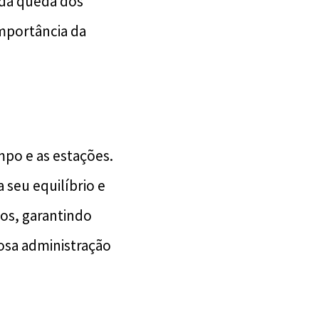
 da queda dos
importância da
po e as estações.
 seu equilíbrio e
os, garantindo
osa administração