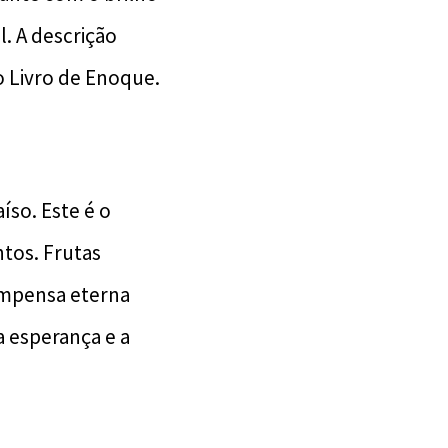
l. A descrição
o Livro de Enoque.
íso. Este é o
ntos. Frutas
ompensa eterna
a esperança e a