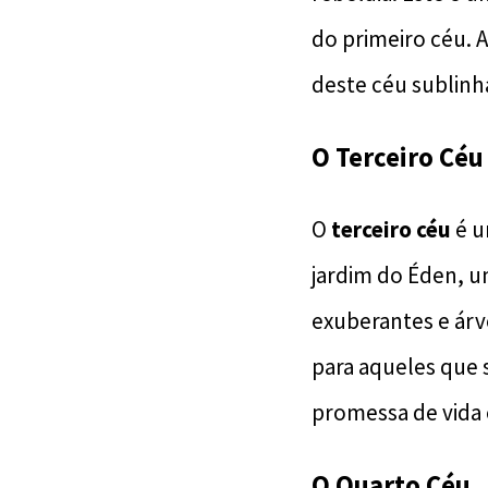
do primeiro céu. A
deste céu sublinha
O Terceiro Céu
O
terceiro céu
é u
jardim do Éden, um
exuberantes e árv
para aqueles que 
promessa de vida e
O Quarto Céu