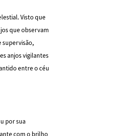
stial. Visto que
anjos que observam
e supervisão,
s anjos vigilantes
antido entre o céu
éu por sua
cante com o brilho