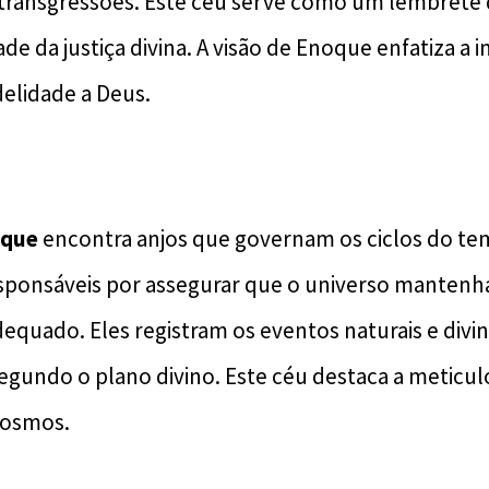
transgressões. Este céu serve como um lembrete
ade da justiça divina. A visão de Enoque enfatiza a 
delidade a Deus.
oque
encontra anjos que governam os ciclos do tem
esponsáveis por assegurar que o universo mantenha
quado. Eles registram os eventos naturais e divin
egundo o plano divino. Este céu destaca a meticul
 cosmos.