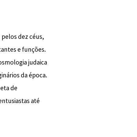
 pelos dez céus,
tantes e funções.
osmologia judaica
inários da época.
leta de
entusiastas até