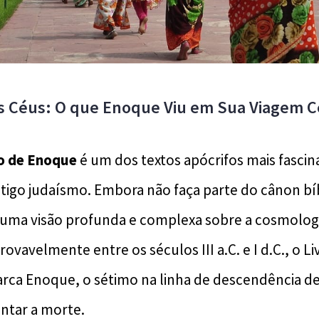
os Céus: O que Enoque Viu em Sua Viagem Ce
o de Enoque
é um dos textos apócrifos mais fascin
tigo judaísmo. Embora não faça parte do cânon bíbl
e uma visão profunda e complexa sobre a cosmologi
provavelmente entre os séculos III a.C. e I d.C., o 
iarca Enoque, o sétimo na linha de descendência d
ntar a morte.