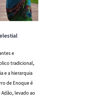
lestial
antes e
ico tradicional,
a e a hierarquia
Livro de Enoque é
e Adão, levado ao