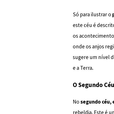
Só para ilustrar o
este céu é descri
os acontecimentos 
onde os anjos reg
sugere um nível d
e a Terra.
O Segundo Cé
No
segundo céu, 
rebeldia. Este é 